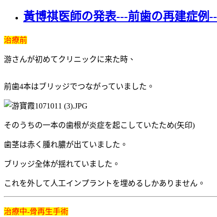
黃博祺医師の発表‐‐‐前歯の再建症例--
治療前
游さんが初めてクリニックに来た時、
前歯4本はブリッジでつながっていました。
そのうちの一本の歯根が炎症を起こしていたため(矢印)
歯茎は赤く腫れ膿が出ていました。
ブリッジ全体が揺れていました。
これを外して人工インプラントを埋めるしかありません。
治療中-骨再生手術