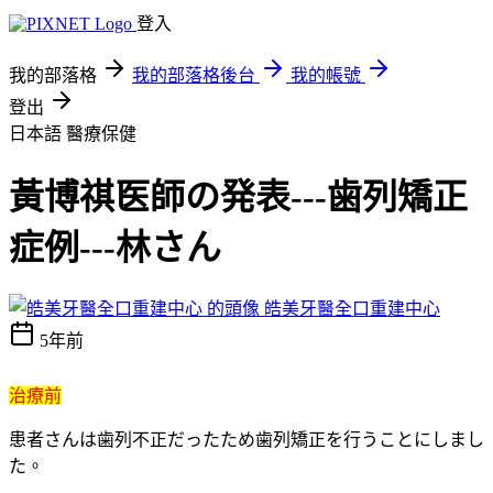
登入
我的部落格
我的部落格後台
我的帳號
登出
日本語
醫療保健
黃博祺医師の発表‐‐‐歯列矯正
症例---林さん
皓美牙醫全口重建中心
5年前
治療前
患者さんは歯列不正だったため歯列矯正を行うことにしまし
た。