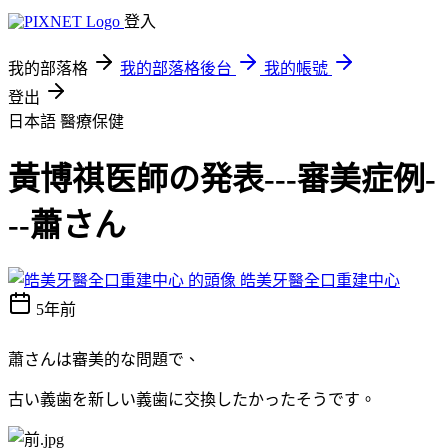
登入
我的部落格
我的部落格後台
我的帳號
登出
日本語
醫療保健
黃博祺医師の発表‐‐‐審美症例‐
‐‐蕭さん
皓美牙醫全口重建中心
5年前
蕭
さんは審美的な問題で、
古い義歯を新しい義歯に交換したかったそうです。