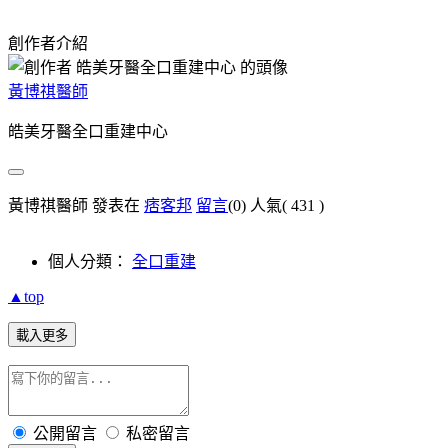
創作者介紹
黃博祺醫師
皓美牙醫全口重建中心
黃博祺醫師 發表在
痞客邦
留言
(0)
人氣(
431
)
個人分類：
全口重建
▲top
載入更多
公開留言
私密留言