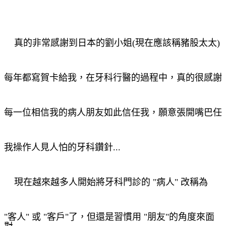
真的非常感謝到日本的劉小姐(現在應該稱豬股太太)
每年
都寫
賀卡給我，在牙科行醫的過程中，真的很感謝
每一位
相信我的
病人朋友如此信任我，願意張開嘴巴任
我操作
人見人怕的牙科鑽針...
現在越來越多人開始將牙科門診的 "病人" 改稱為
"客人"
或
"客戶"
了，但還是習慣用 "朋友"的角度來面